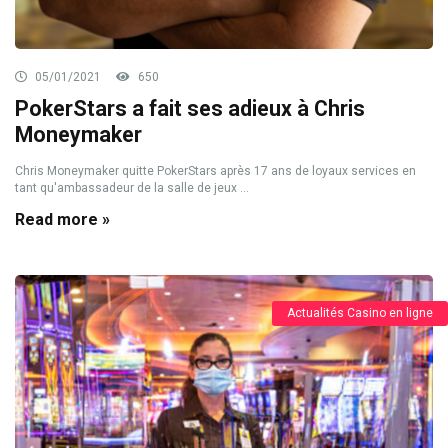
05/01/2021
650
PokerStars a fait ses adieux à Chris
Moneymaker
Chris Moneymaker quitte PokerStars après 17 ans de loyaux services en
tant qu'ambassadeur de la salle de jeux ...
Read more »
Actualités Casino en ligne