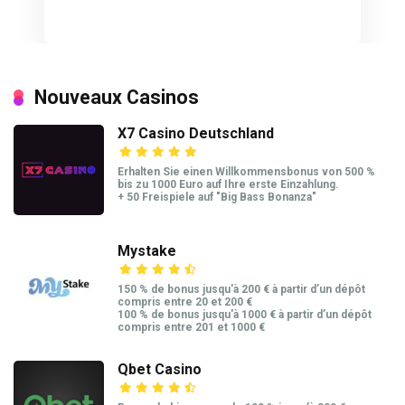
Nouveaux Casinos
X7 Casino Deutschland
Erhalten Sie einen Willkommensbonus von 500 %
bis zu 1000 Euro auf Ihre erste Einzahlung.
+ 50 Freispiele auf "Big Bass Bonanza"
Mystake
150 % de bonus jusqu'à 200 € à partir d’un dépôt
compris entre 20 et 200 €
100 % de bonus jusqu'à 1000 € à partir d’un dépôt
compris entre 201 et 1000 €
Qbet Casino