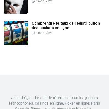
16/11/2021
Comprendre le taux de redistribution
des casinos en ligne
10/11/2021
Jouer Légal - Le site de référence pour les joueurs
Francophones. Casinos en ligne, Poker en ligne, Paris
Sportifs, Bingo, Jeux de grattage et bien plus...