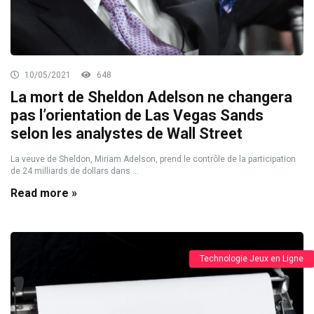
10/05/2021
648
La mort de Sheldon Adelson ne changera
pas l’orientation de Las Vegas Sands
selon les analystes de Wall Street
La veuve de Sheldon, Miriam Adelson, prend le contrôle de la participation
de 24 milliards de dollars dans ...
Read more »
Technologie Jeux en Ligne