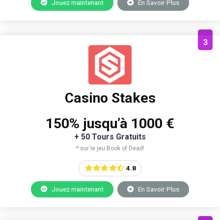
Jouez maintenant
En Savoir Plus
3
Casino Stakes
150% jusqu’à 1000 €
+ 50 Tours Gratuits
* sur le jeu Book of Dead!
4.8
Jouez maintenant
En Savoir Plus