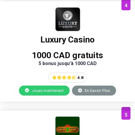
4
Luxury Casino
1000 CAD gratuits
5 bonus jusqu’à 1000 CAD
4.8
Jouez maintenant
En Savoir Plus
5