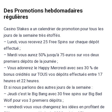
Des Promotions hebdomadaires
régulières
Casino Stakes a un calendrier de promotion pour tous les
jours de la semaine très étoffés.
– Lundi, vous recevez 25 Free Spins sur chaque dépôt
effectué ;
– Mardi vous aurez 50% jusqu’à 75 euros sur vos deux
premiers dépôts de la journée ;
– Vous adorerez le Happy Mercredi avec ses 30 % de
bonus crédités sur TOUS vos dépôts effectués entre 17
heures et 22 heures.
Et si nous parlions des autres jours de la semaine :
– Jeudi c’est le Big Bang avec 30 free spins sur Big Bad
Wolf pour vos 3 premiers dépôts ;
– vendredi vous vous changerez les idées en profitant de