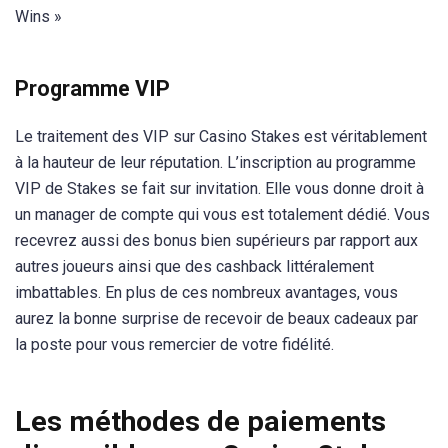
Wins »
Programme VIP
Le traitement des VIP sur Casino Stakes est véritablement
à la hauteur de leur réputation. L’inscription au programme
VIP de Stakes se fait sur invitation. Elle vous donne droit à
un manager de compte qui vous est totalement dédié. Vous
recevrez aussi des bonus bien supérieurs par rapport aux
autres joueurs ainsi que des cashback littéralement
imbattables. En plus de ces nombreux avantages, vous
aurez la bonne surprise de recevoir de beaux cadeaux par
la poste pour vous remercier de votre fidélité.
Les méthodes de paiements