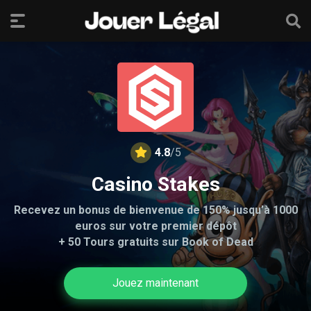
4.8
/5
Casino Stakes
Recevez un bonus de bienvenue de 150% jusqu’à 1000
euros sur votre premier dépôt
+ 50 Tours gratuits sur Book of Dead
Jouez maintenant