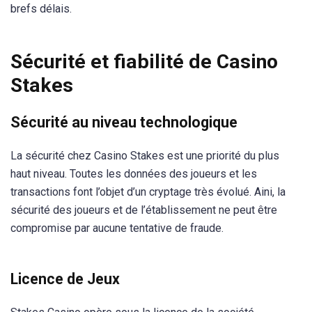
brefs délais.
Sécurité et fiabilité de Casino
Stakes
Sécurité au niveau technologique
La sécurité chez Casino Stakes est une priorité du plus
haut niveau. Toutes les données des joueurs et les
transactions font l’objet d’un cryptage très évolué. Aini, la
sécurité des joueurs et de l’établissement ne peut être
compromise par aucune tentative de fraude.
Licence de Jeux